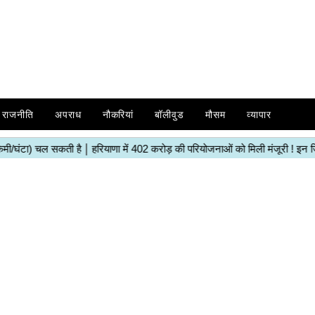
राजनीति
अपराध
नौकरियां
बॉलीवुड
मौसम
व्यापार