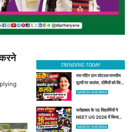
 करने
TRENDING TODAY
राम मंदिर दान घोटाला मानवीय
मूल्यों पर कलंक, दोषियों को किसी
plying
कीमत पर न बख्शे अदालत —
NARESH SHEORAN
दीपा शर्मा
फतेहाबाद के 16 विद्यार्थियों ने
NEET UG 2026 में किया
शानदार प्रदर्शन जिले का बढ़ाया
NARESH SHEORAN
मान