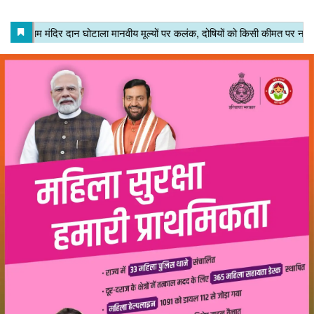
Join Now
WhatsApp Group
Join Now
Telegram Group
TRENDING TODAY
FEATURED