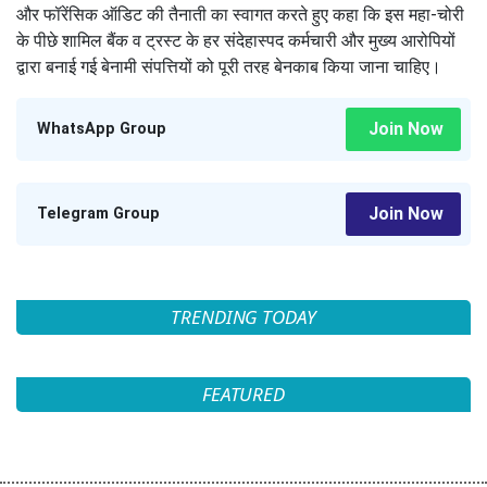
न्यायिक रिमांड 14 दिन और बढ़ाकर 10 अगस्त, 2026 तक जेल में रखने का
आदेश दिया है। सुरक्षा कारणों से जिला जेल से सभी आरोपियों की पेशी वीडियो
कॉन्फ्रेंसिंग के जरिए कराई गई थी। इस बेहद संवेदनशील मामले पर कड़ी चिंता
जताते हुए मानवाधिकार संगठन की हरियाणा प्रदेश अध्यक्ष और सुप्रसिद्ध सामाजिक
कार्यकर्ता दीपा शर्मा ने इसे देश-विदेश के करोड़ों श्रद्धालुओं की आस्था और उनके
धार्मिक मानवाधिकारों पर एक बड़ा आघात बताया है।वरिष्ठ सामाजिक कार्यकर्ता दीपा
शर्मा ने चंडीगढ़ से जारी अपने आधिकारिक बयान में कहा कि राम मंदिर दुनिया भर
के लोगों के समर्पण का केंद्र है, जहां हर नागरिक अपनी गाढ़ी कमाई का अंश अर्पित
करता है। ऐसे पवित्र स्थान से दान के पैसों की चोरी करना एक अक्षम्य और गंभीर
अपराध है। दीपा शर्मा ने माननीय अदालत से मांग की है कि समाज में एक कड़ा
संदेश देने के लिए इन दोषियों को ऐतिहासिक सजा दी जाए। उन्होंने सुप्रीम कोर्ट
द्वारा लखनऊ रेंज के आईजी की अध्यक्षता में गठित नई एसआईटी (SIT) जांच और
फॉरेंसिक ऑडिट की तैनाती का स्वागत करते हुए कहा कि इस महा-चोरी के पीछे
शामिल बैंक व ट्रस्ट के हर संदेहास्पद कर्मचारी और मुख्य आरोपियों द्वारा बनाई गई
बेनामी संपत्तियों को पूरी तरह बेनकाब किया जाना चाहिए।