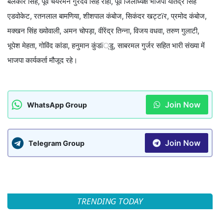
बलकौर सिंह, पूर्व चेयरमैन गुरदेव सिंह राही, पूर्व जिलाध्यक्ष भाजपा यतिंद्र सिंह
एडवोकेट, रतनलाल बामणिया, शीशपाल कंबोज, सिकंदर खट्टïर, प्रमोद कंबोज,
मक्खन सिंह ख्योवाली, अमन चोपड़ा, वीरेंद्र तिन्ना, विजय वधवा, तरुण गुलाटी,
भूपेश मेहता, गोविंद कांडा, हनुमान कुंडï्डु, साबरमल गुर्जर सहित भारी संख्या में
भाजपा कार्यकर्ता मौजूद रहे।
Join Now
WhatsApp Group
Join Now
Telegram Group
TRENDING TODAY