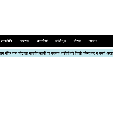
राजनीति
अपराध
नौकरियां
बॉलीवुड
मौसम
व्यापार