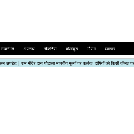
राजनीति
अपराध
नौकरियां
बॉलीवुड
मौसम
व्यापार