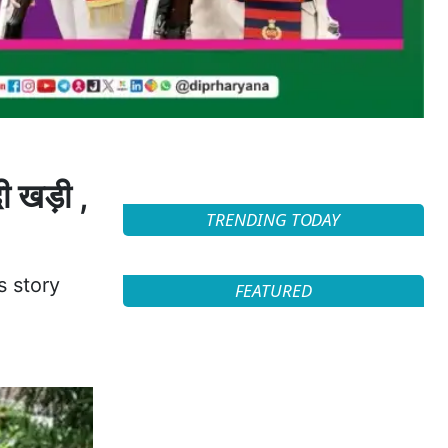
ी खड़ी ,
TRENDING TODAY
s story
FEATURED