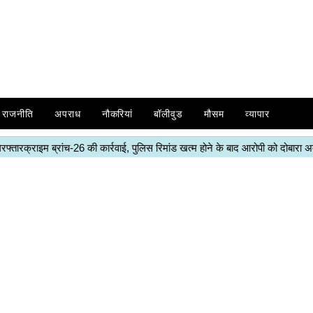
राजनीति
अपराध
नौकरियां
बॉलीवुड
मौसम
व्यापार