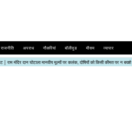
राजनीति
अपराध
नौकरियां
बॉलीवुड
मौसम
व्यापार