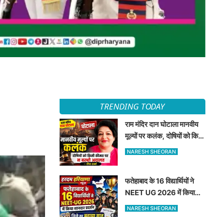
TRENDING TODAY
राम मंदिर दान घोटाला मानवीय
मूल्यों पर कलंक, दोषियों को किसी
कीमत पर न बख्शे अदालत —
NARESH SHEORAN
दीपा शर्मा
फतेहाबाद के 16 विद्यार्थियों ने
NEET UG 2026 में किया
शानदार प्रदर्शन जिले का बढ़ाया
NARESH SHEORAN
मान