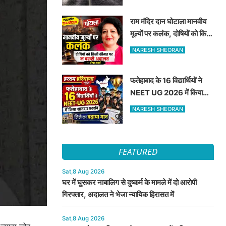
राम मंदिर दान घोटाला मानवीय
मूल्यों पर कलंक, दोषियों को किसी
कीमत पर न बख्शे अदालत —
NARESH SHEORAN
दीपा शर्मा
फतेहाबाद के 16 विद्यार्थियों ने
NEET UG 2026 में किया
शानदार प्रदर्शन जिले का बढ़ाया
NARESH SHEORAN
मान
FEATURED
Sat,8 Aug 2026
घर में घुसकर नाबालिग से दुष्कर्म के मामले में दो आरोपी
गिरफ्तार, अदालत ने भेजा न्यायिक हिरासत में
Sat,8 Aug 2026