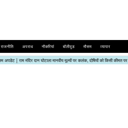
राजनीति
अपराध
नौकरियां
बॉलीवुड
मौसम
व्यापार