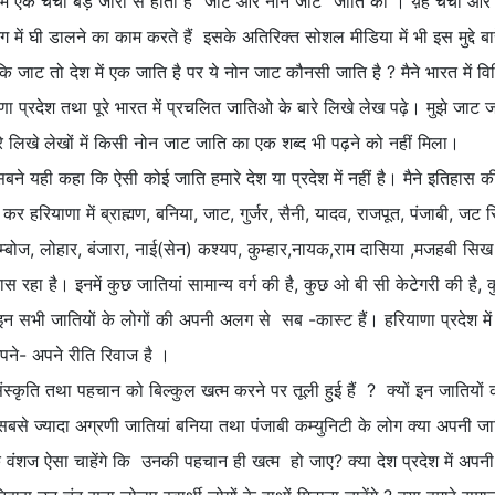
ा में एक चर्चा बड़े जोरों से होती है "जाट और नोन जाट" जाति की । य़ह चर्चा और
ं घी डालने का काम करते हैं इसके अतिरिक्त सोशल मीडिया में भी इस मुद्दे बारे
जाट तो देश में एक जाति है पर ये नोन जाट कौनसी जाति है ? मैने भारत में विभ
णा प्रदेश तथा पूरे भारत में प्रचलित जातिओ के बारे लिखे लेख पढ़े। मुझे जाट ज
ारे लिखे लेखों में किसी नोन जाट जाति का एक शब्द भी पढ़ने को नहीं मिला।
पर सबने यही कहा कि ऐसी कोई जाति हमारे देश या प्रदेश में नहीं है। मैने इतिहास क
ेष कर हरियाणा में ब्राह्मण, बनिया, जाट, गुर्जर, सैनी, यादव, राजपूत, पंजाबी, जट
म्बोज, लोहार, बंजारा, नाई(सेन) कश्यप, कुम्हार,नायक,राम दासिया ,मजहबी सिख
हा है। इनमें कुछ जातियां सामान्य वर्ग की है, कुछ ओ बी सी केटेगरी की है, क
 इन सभी जातियों के लोगों की अपनी अलग से सब -कास्ट हैं। हरियाणा प्रदेश में 
े- अपने रीति रिवाज है ।
स्कृति तथा पहचान को बिल्कुल खत्म करने पर तूली हुई हैं ? क्यों इन जातियों
ं सबसे ज्यादा अग्रणी जातियां बनिया तथा पंजाबी कम्युनिटी के लोग क्या अपनी जा
न के वंशज ऐसा चाहेंगे कि उनकी पहचान ही खत्म हो जाए? क्या देश प्रदेश में अपन