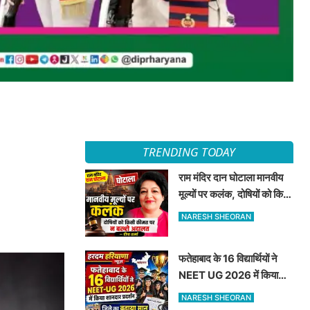
TRENDING TODAY
राम मंदिर दान घोटाला मानवीय
मूल्यों पर कलंक, दोषियों को किसी
कीमत पर न बख्शे अदालत —
NARESH SHEORAN
दीपा शर्मा
फतेहाबाद के 16 विद्यार्थियों ने
NEET UG 2026 में किया
शानदार प्रदर्शन जिले का बढ़ाया
NARESH SHEORAN
मान