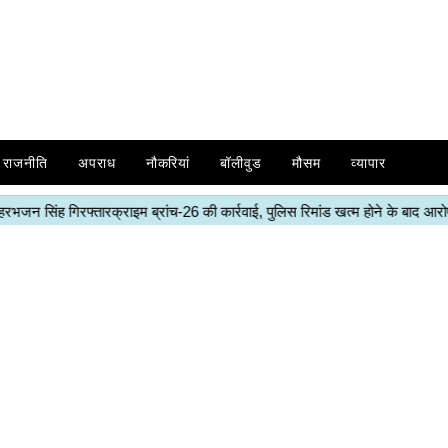
राजनीति
अपराध
नौकरियां
बॉलीवुड
मौसम
व्यापार