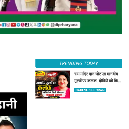
TRENDING TODAY
राम मंदिर दान घोटाला मानवीय
मूल्यों पर कलंक, दोषियों को किसी
कीमत पर न बख्शे अदालत —
NARESH SHEORAN
दीपा शर्मा