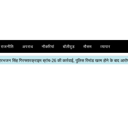
राजनीति
अपराध
नौकरियां
बॉलीवुड
मौसम
व्यापार