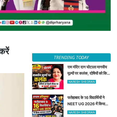
रें
TRENDING TODAY
राम मंदिर दान घोटाला मानवीय
मूल्यों पर कलंक, दोषियों को किसी
कीमत पर न बख्शे अदालत —
NARESH SHEORAN
दीपा शर्मा
फतेहाबाद के 16 विद्यार्थियों ने
NEET UG 2026 में किया
शानदार प्रदर्शन जिले का बढ़ाया
NARESH SHEORAN
मान