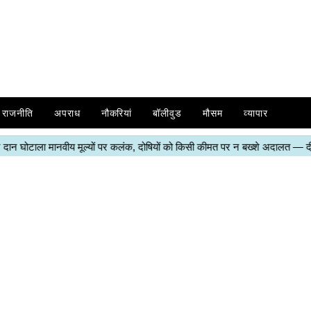
राजनीति
अपराध
नौकरियां
बॉलीवुड
मौसम
व्यापार