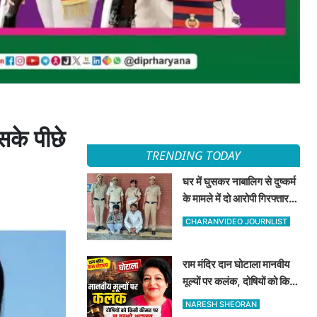
इसके पीछे
TRENDING TODAY
घर में घुसकर नाबालिग से दुष्कर्म
के मामले में दो आरोपी गिरफ्तार,
अदालत ने भेजा न्यायिक हिरासत
CHARANVIDEO JOURNLIST
में
राम मंदिर दान घोटाला मानवीय
मूल्यों पर कलंक, दोषियों को किसी
कीमत पर न बख्शे अदालत —
NARESH SHEORAN
दीपा शर्मा