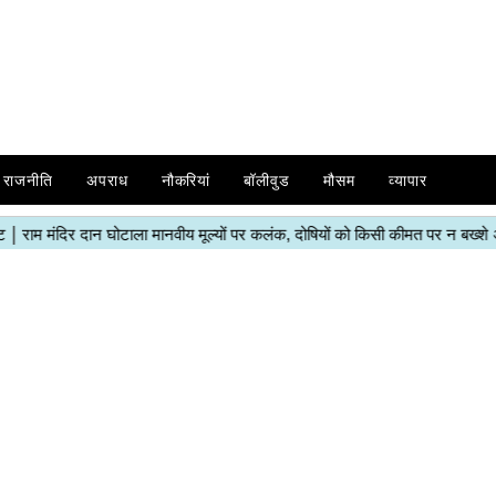
राजनीति
अपराध
नौकरियां
बॉलीवुड
मौसम
व्यापार