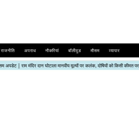
राजनीति
अपराध
नौकरियां
बॉलीवुड
मौसम
व्यापार