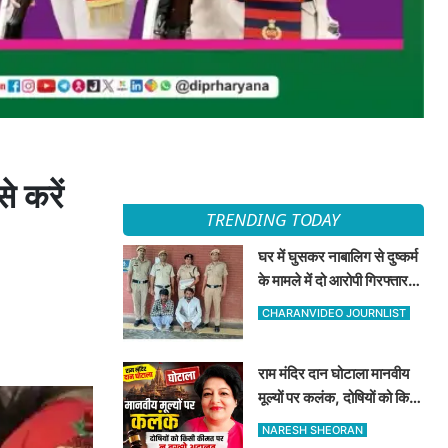
े करें
TRENDING TODAY
घर में घुसकर नाबालिग से दुष्कर्म
के मामले में दो आरोपी गिरफ्तार,
अदालत ने भेजा न्यायिक हिरासत
CHARANVIDEO JOURNLIST
में
राम मंदिर दान घोटाला मानवीय
मूल्यों पर कलंक, दोषियों को किसी
कीमत पर न बख्शे अदालत —
NARESH SHEORAN
दीपा शर्मा