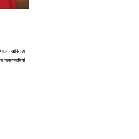
ी घातक साबित हो
 बीच गलतफहमियां