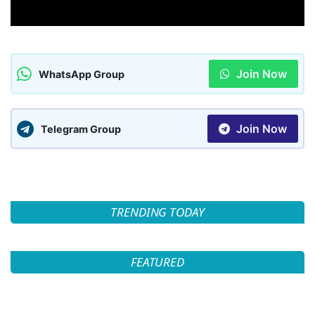
Join Now
WhatsApp Group
Join Now
Telegram Group
TRENDING TODAY
FEATURED