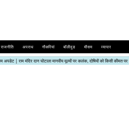
राजनीति
अपराध
नौकरियां
बॉलीवुड
मौसम
व्यापार