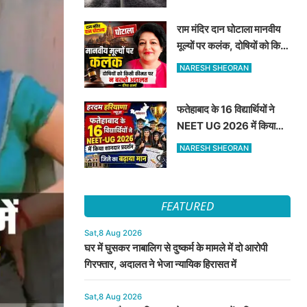
राम मंदिर दान घोटाला मानवीय
मूल्यों पर कलंक, दोषियों को किसी
कीमत पर न बख्शे अदालत —
NARESH SHEORAN
दीपा शर्मा
फतेहाबाद के 16 विद्यार्थियों ने
NEET UG 2026 में किया
शानदार प्रदर्शन जिले का बढ़ाया
NARESH SHEORAN
मान
FEATURED
Sat,8 Aug 2026
घर में घुसकर नाबालिग से दुष्कर्म के मामले में दो आरोपी
गिरफ्तार, अदालत ने भेजा न्यायिक हिरासत में
Sat,8 Aug 2026