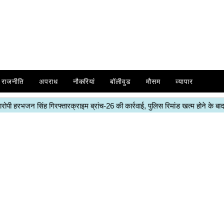
राजनीति
अपराध
नौकरियां
बॉलीवुड
मौसम
व्यापार