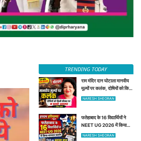
TRENDING TODAY
राम मंदिर दान घोटाला मानवीय
मूल्यों पर कलंक, दोषियों को किसी
कीमत पर न बख्शे अदालत —
NARESH SHEORAN
दीपा शर्मा
फतेहाबाद के 16 विद्यार्थियों ने
NEET UG 2026 में किया
शानदार प्रदर्शन जिले का बढ़ाया
NARESH SHEORAN
मान