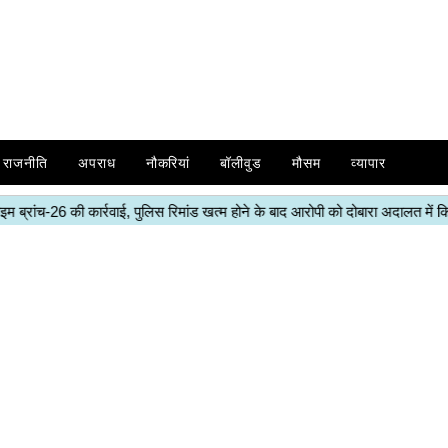
राजनीति
अपराध
नौकरियां
बॉलीवुड
मौसम
व्यापार