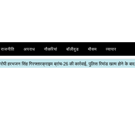
राजनीति
अपराध
नौकरियां
बॉलीवुड
मौसम
व्यापार