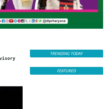
TRENDING TODAY
visory
FEATURED