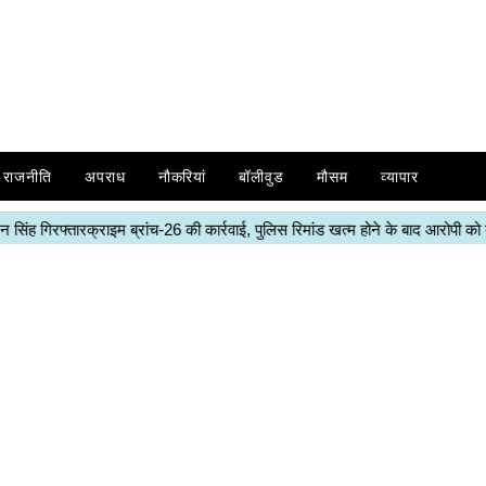
राजनीति
अपराध
नौकरियां
बॉलीवुड
मौसम
व्यापार