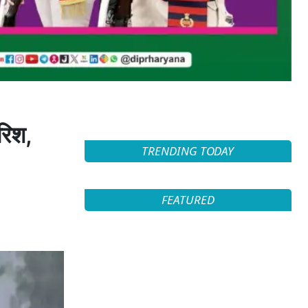
रिश,
TRENDING TODAY
FEATURED