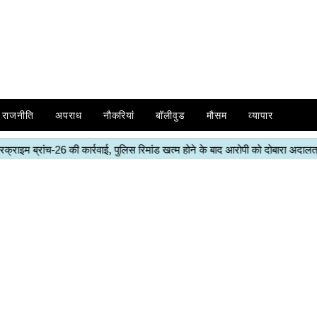
राजनीति
अपराध
नौकरियां
बॉलीवुड
मौसम
व्यापार