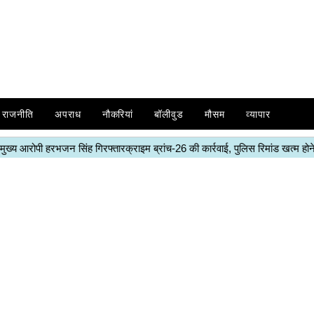
राजनीति
अपराध
नौकरियां
बॉलीवुड
मौसम
व्यापार