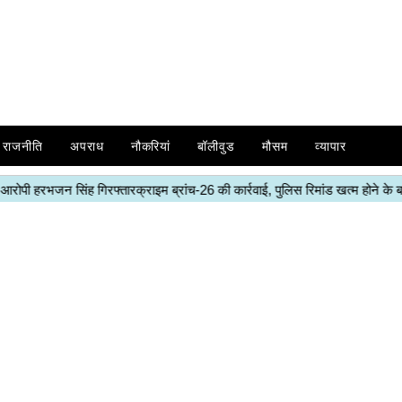
राजनीति
अपराध
नौकरियां
बॉलीवुड
मौसम
व्यापार