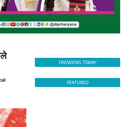
ले
TRENDING TODAY
cal
FEATURED