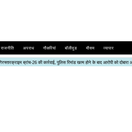
राजनीति
अपराध
नौकरियां
बॉलीवुड
मौसम
व्यापार