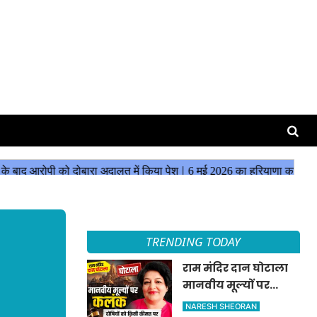
TRENDING TODAY
राम मंदिर दान घोटाला
मानवीय मूल्यों पर
कलंक, दोषियों को किसी
NARESH SHEORAN