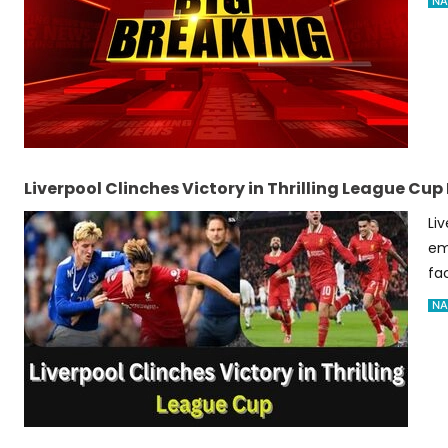
NA
Liverpool Clinches Victory in Thrilling League Cup
Li
em
fac
NA