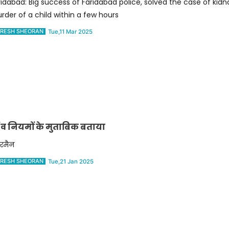
ridabad: Big success of Faridabad police, solved the case of kid
rder of a child within a few hours
RESH SHEORAN
Tue,11 Mar 2025
शी व नियमों के मुताबिक बताया
यरमैन
RESH SHEORAN
Tue,21 Jan 2025