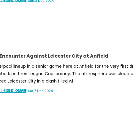
RESH SHEORAN
Sun,8 Dec 2024
 Encounter Against Leicester City at Anfield
verpool lineup in a senior game here at Anfield for the very first 
bark on their League Cup journey. The atmosphere was electric
ed Leicester City in a clash filled wi
RESH SHEORAN
Sat,7 Dec 2024