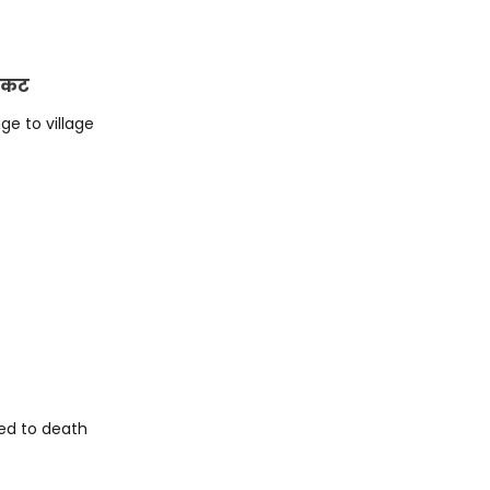
टिकट
age to village
ed to death