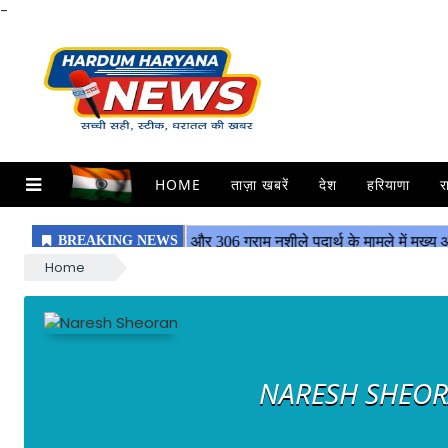
-
HOME
ताज़ा खबरें
देश
हरियाणा
र
Home
NARESH SHEO