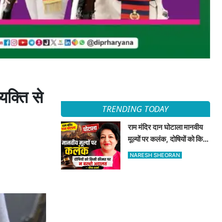
यक्ति से
TRENDING TODAY
राम मंदिर दान घोटाला मानवीय
मूल्यों पर कलंक, दोषियों को किसी
कीमत पर न बख्शे अदालत —
NARESH SHEORAN
दीपा शर्मा