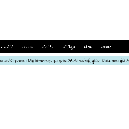
राजनीति
अपराध
नौकरियां
बॉलीवुड
मौसम
व्यापार