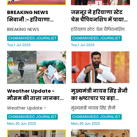
BREAKING NEWS
जसनूर ने हरियाणा स्टेट
भिवानी :- हरियाणा
चेस चैंपियनशिप में पाया
विद्यालय शिक्षा बोर्ड ने 10वीं
तीसरा स्थान
BREAKING NEWS
हरियाणा स्टेट चेस चैंपियनशिप
व 12वीं की परीक्षाओं की
CHARANVIDEO JOURNLIST
CHARANVIDEO JOURNLIST
तिथियां की घोषित
Tue,1 Jul 2025
Tue,1 Jul 2025
Weather Update -
मुख्यमंत्री नायब सिंह सैनी
मौसम की ताज़ा जानकारी,
का भ्रष्टाचार पर बड़ा
यहां होगी झमाझम बरसात
एक्शन सिरसा जिले के
Weather Update -
मुख्यमंत्री नायब सिंह सैनी
तहसीलदार भवनेश कुमार
CHARANVIDEO JOURNLIST
CHARANVIDEO JOURNLIST
को किया गया सस्पेंड
Mon,30 Jun 2025
Mon,30 Jun 2025