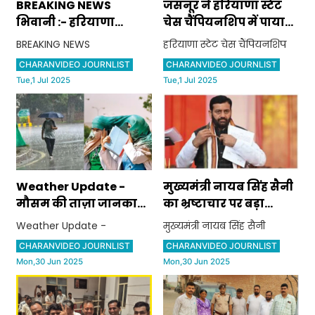
BREAKING NEWS
जसनूर ने हरियाणा स्टेट
भिवानी :- हरियाणा
चेस चैंपियनशिप में पाया
विद्यालय शिक्षा बोर्ड ने 10वीं
तीसरा स्थान
BREAKING NEWS
हरियाणा स्टेट चेस चैंपियनशिप
व 12वीं की परीक्षाओं की
CHARANVIDEO JOURNLIST
CHARANVIDEO JOURNLIST
तिथियां की घोषित
Tue,1 Jul 2025
Tue,1 Jul 2025
Weather Update -
मुख्यमंत्री नायब सिंह सैनी
मौसम की ताज़ा जानकारी,
का भ्रष्टाचार पर बड़ा
यहां होगी झमाझम बरसात
एक्शन सिरसा जिले के
Weather Update -
मुख्यमंत्री नायब सिंह सैनी
तहसीलदार भवनेश कुमार
CHARANVIDEO JOURNLIST
CHARANVIDEO JOURNLIST
को किया गया सस्पेंड
Mon,30 Jun 2025
Mon,30 Jun 2025