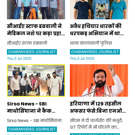
सीआईए स्टाफ डबवाली ने
अवैध हथियार धारकों की
मेडिकल नशे पर कड़ा प्रहार
धरपकड़ अभियान में थाना
करते हुए सैलून संचालक
कालांवाली पुलिस ने अवैध
सीआईए स्टाफ डबवाली
थाना कालांवाली पुलिस
को नशे में प्रयुक्त होने वाली
असला सप्लायर को काबू
CHARANVIDEO JOURNLIST
CHARANVIDEO JOURNLIST
300 गोलियों व कैप्सूल के
कर भेजा जेल
Thu,3 Jul 2025
Thu,3 Jul 2025
साथ किया काबू, मेडिकल
संचालक को भी नोटिस
Sirsa News - SBI
हरियाणा में 129 तहसील
माधोसिंघाना ने कैक
अफसर फंसे:बिना एनओसी
काटकर बनाया बैंक का
की रजिस्ट्री, सीएम ने दी
Sirsa News - SBI माधोसिंघाना
सीएम ने दी चार्जशीट की मंजूरी,
70वां स्थापना दिवस
चार्जशीट की मंजूरी, SIT
SIT रिपोर्ट में भी घोटाले का
CHARANVIDEO JOURNLIST
रिपोर्ट में भी घोटाले का
खुलासा