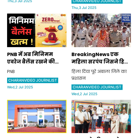
CHARANVIDEO JOURNLIST
Thu,3 Jul 2025
खुलासा
Thu,3 Jul 2025
PNB में अब मिनिमम
BreakingNews एक
एवरेज बैलेंस रखने की
महिला सरपंच जिसने हिला
जरूरत नहीं:पहले 600
दिया पूरे अंबाला जिले का
PNB
हिला दिया पूरे अंबाला जिले का
रुपए तक पेनाल्टी लगती
प्रशासन
प्रशासन
CHARANVIDEO JOURNLIST
थी, जानें क्या हैं नए नियम
CHARANVIDEO JOURNLIST
Wed,2 Jul 2025
Wed,2 Jul 2025