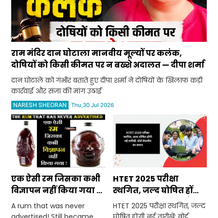
राम मंदिर दान घोटाला मानवीय मूल्यों पर कलंक,
दोषियों को किसी कीमत पर न बख्शे अदालत — दीपा शर्मा
दान घोटाले को गंभीर बताते हुए दीपा शर्मा ने दोषियों के खिलाफ कड़ी
कार्रवाई और सजा की मांग उठाई
NARESH SHEORAN
Thu,30 Jul 2026
एक ऐसी रम जिसका कभी
HTET 2025 परीक्षा
विज्ञापन नहीं किया गया !
स्थगित, जल्द घोषित होंगी
फिर भी बनी लोगों की
नई तारीखें: बोर्ड चेयरमैन
A rum that was never
HTET 2025 परीक्षा स्थगित, जल्द
पहली पसंद !
का बयान
advertised! Still became
घोषित होंगी नई तारीखें: बोर्ड