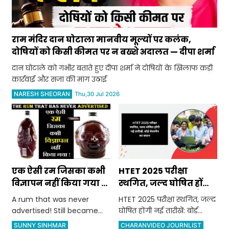
राम मंदिर दान घोटाला मानवीय मूल्यों पर कलंक,
दोषियों को किसी कीमत पर न बख्शे अदालत — दीपा शर्मा
दान घोटाले को गंभीर बताते हुए दीपा शर्मा ने दोषियों के खिलाफ कड़ी
कार्रवाई और सजा की मांग उठाई
NARESH SHEORAN
Thu,30 Jul 2026
एक ऐसी रम जिसका कभी
HTET 2025 परीक्षा
विज्ञापन नहीं किया गया !
स्थगित, जल्द घोषित होंगी
फिर भी बनी लोगों की
नई तारीखें: बोर्ड चेयरमैन
A rum that was never
HTET 2025 परीक्षा स्थगित, जल्द
पहली पसंद !
का बयान
advertised! Still became
घोषित होंगी नई तारीखें: बोर्ड
people's first choice!
चेयरमैन का बयान
SUNNY SINHMAR
CHARANVIDEO JOURNLIST