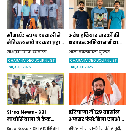
सीआईए स्टाफ डबवाली ने
अवैध हथियार धारकों की
मेडिकल नशे पर कड़ा प्रहार
धरपकड़ अभियान में थाना
करते हुए सैलून संचालक
कालांवाली पुलिस ने अवैध
सीआईए स्टाफ डबवाली
थाना कालांवाली पुलिस
को नशे में प्रयुक्त होने वाली
असला सप्लायर को काबू
CHARANVIDEO JOURNLIST
CHARANVIDEO JOURNLIST
300 गोलियों व कैप्सूल के
कर भेजा जेल
Thu,3 Jul 2025
Thu,3 Jul 2025
साथ किया काबू, मेडिकल
संचालक को भी नोटिस
Sirsa News - SBI
हरियाणा में 129 तहसील
माधोसिंघाना ने कैक
अफसर फंसे:बिना एनओसी
काटकर बनाया बैंक का
की रजिस्ट्री, सीएम ने दी
Sirsa News - SBI माधोसिंघाना
सीएम ने दी चार्जशीट की मंजूरी,