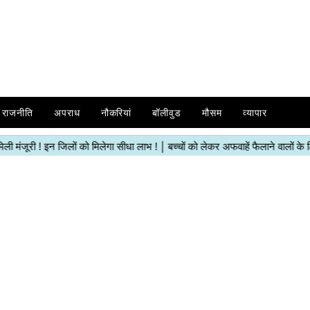
राजनीति
अपराध
नौकरियां
बॉलीवुड
मौसम
व्यापार