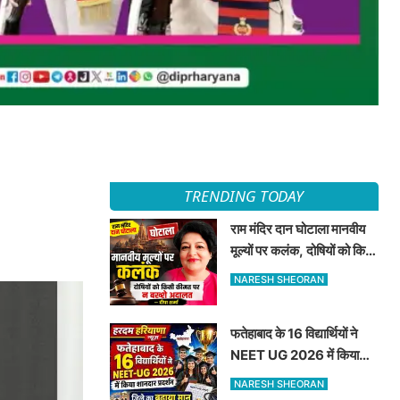
TRENDING TODAY
राम मंदिर दान घोटाला मानवीय
मूल्यों पर कलंक, दोषियों को किसी
कीमत पर न बख्शे अदालत —
NARESH SHEORAN
दीपा शर्मा
फतेहाबाद के 16 विद्यार्थियों ने
NEET UG 2026 में किया
शानदार प्रदर्शन जिले का बढ़ाया
NARESH SHEORAN
मान