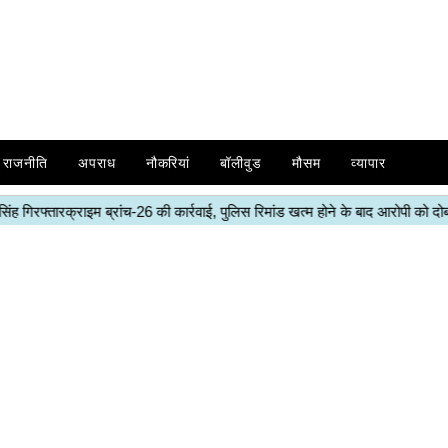
राजनीति
अपराध
नौकरियां
बॉलीवुड
मौसम
व्यापार