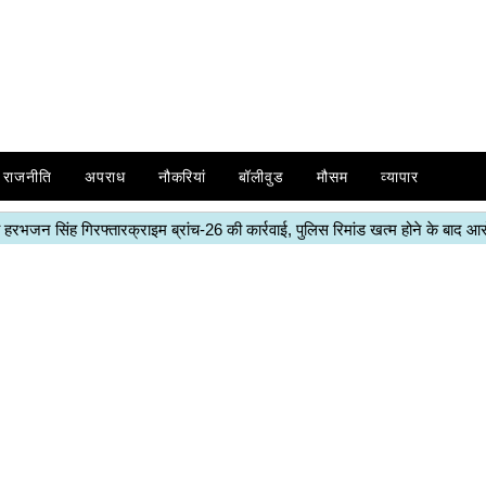
राजनीति
अपराध
नौकरियां
बॉलीवुड
मौसम
व्यापार