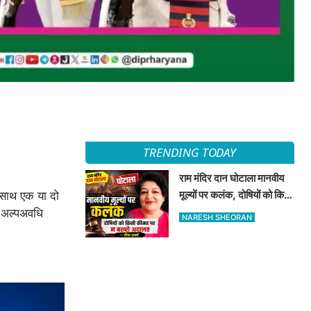
TRENDING TODAY
राम मंदिर दान घोटाला मानवीय
मूल्यों पर कलंक, दोषियों को किसी
े साथ एक या दो
कीमत पर न बख्शे अदालत —
 :अल्पअवधि
NARESH SHEORAN
दीपा शर्मा