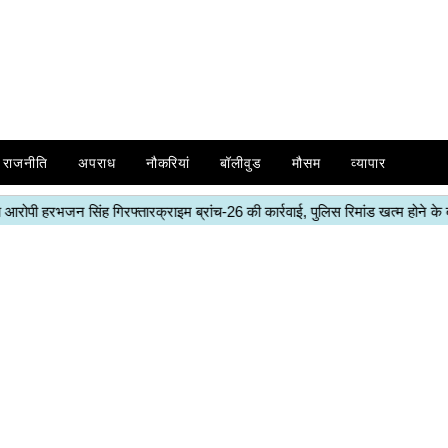
राजनीति
अपराध
नौकरियां
बॉलीवुड
मौसम
व्यापार