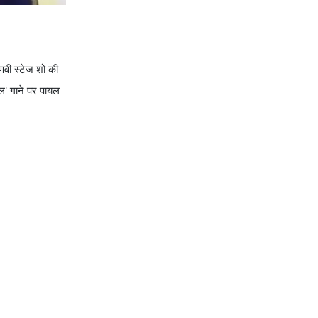
णवी स्टेज शो की
ोल' गाने पर पायल