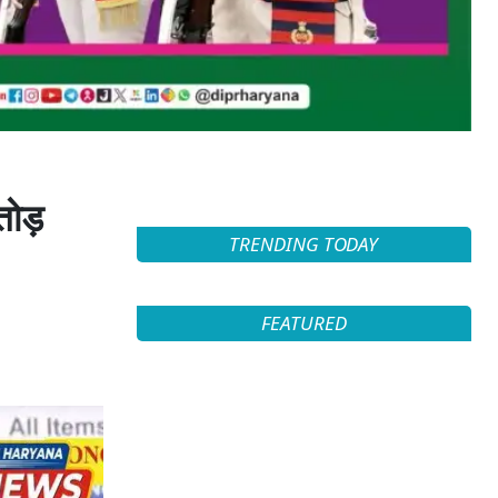
तोड़
TRENDING TODAY
FEATURED